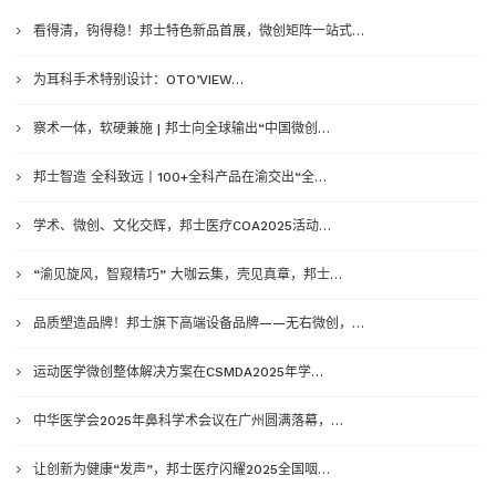
看得清，钩得稳！邦士特色新品首展，微创矩阵一站式…
为耳科手术特别设计：OTO’VIEW…
察术一体，软硬兼施 | 邦士向全球输出“中国微创…
邦士智造 全科致远丨100+全科产品在渝交出“全…
学术、微创、文化交辉，邦士医疗COA2025活动…
“渝见旋风，智窥精巧” 大咖云集，壳见真章，邦士…
品质塑造品牌！邦士旗下高端设备品牌——无右微创，…
运动医学微创整体解决方案在CSMDA2025年学…
中华医学会2025年鼻科学术会议在广州圆满落幕，…
让创新为健康“发声”，邦士医疗闪耀2025全国咽…