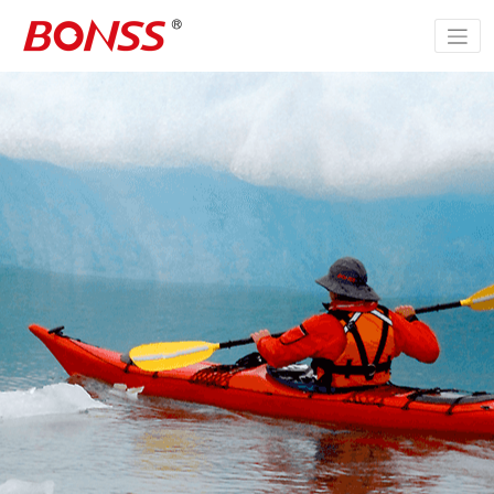
跳
至
正
文