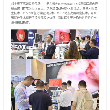
邦士旗下高端设备品牌——无右微创的wMerak 4K超高清医用内窥
镜系统同样成为展区亮点。该系统自研完整4K影像链，具备人眼仿
生技术、R.D.C红色光谱区分技术、D.L.C动态亮度稳定技术，可显
著提升手术视野的清晰度和立体感，帮助医生更准确地进行组织辨
识和精细操作。