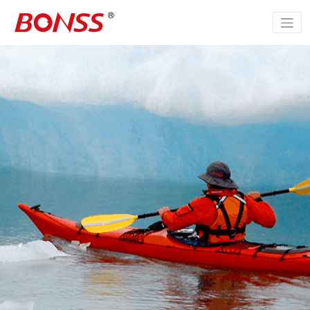
跳
至
正
文