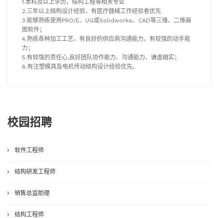
1.本科及以上学历，结构工程等相关专业
2.三年以上结构设计经验，有医疗器械工作经验者优先
3.能够熟练使用PRO/E、UG或Solidworks、CAD等三维、二维画
图软件；
4.熟练各种加工工艺，有良好的供应商沟通能力，有较强的动手能
力；
5.有较强的责任心,良好团队协作能力、沟通能力、谦虚踏实；
6.有注塑模具及电机传动结构设计经验优先。
校园招聘
软件工程师
结构研发工程师
销售总监助理
结构工程师