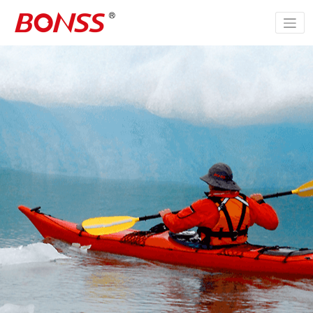
跳
至
正
文