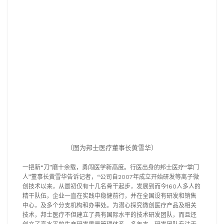
（图为邦士医疗董事长黄雪华）
一把新“刀”磨十余载，勇闯医学新高度。行医出身的邦士医疗“掌门
人”董事长黄雪华告诉记者，“公司自2007年成立开始研发等离子微
创技术以来，从最初仅有十几名骨干起步，发展到而今160人多人的
精干队伍，企业一直在实践中稳健前行，并在全国设有研发和销售
中心，及多个分支机构和办事处。为潜心探究微创医疗产品及相关
技术，邦士医疗不但建立了具有国际水平的技术研发团队，而且还