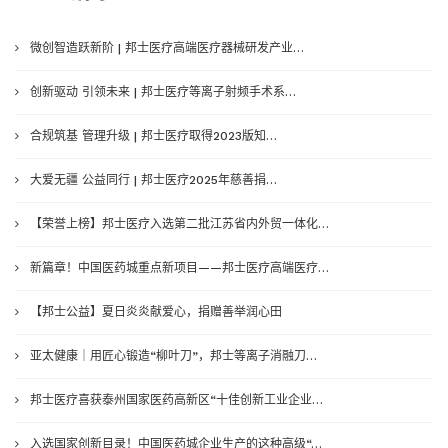
微创智造跃新阶 | 邦士医疗高端医疗器械研发产业…
创新驱动 引领未来 | 邦士医疗等离子射频手术系…
合规筑基 管理升级 | 邦士医疗取得2023版知…
大爱无疆 公益同行 | 邦士医疗2025年慈善捐…
【荣誉上榜】邦士医疗入选第二批江苏省内外贸一体化…
新篇章！中国医药城重点新项目——邦士医疗高端医疗…
【邦士公益】夏日炎炎献爱心，捐赠善举润心田
亚太健康｜用匠心锻造“柳叶刀”，邦士等离子消融刀…
邦士医疗喜获泰州国家医药高新区“十佳创新工业企业…
入选国家创新目录！中国医药城企业生产的这种高级“…