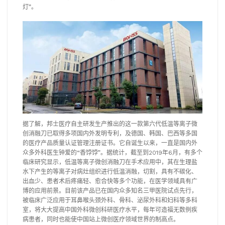
灯”。
据了解，邦士医疗自主研发生产推出的这一款第六代低温等离子微
创消融刀已取得多项国内外发明专利，及德国、韩国、巴西等多国
的医疗产品质量认证管理注册证书。它自诞生以来，一直是国内外
众多外科医生钟爱的“香饽饽”。据统计，截至到2019年6月，有多个
临床研究显示，低温等离子微创消融刀在手术应用中，其在生理盐
水下产生的等离子对病灶组织进行低温消融，切割，具有不碳化、
出血少、患者术后疼痛轻、愈合快等多个功能，在医学领域具有广
博的应用前景。目前该产品已在国内众多知名三甲医院试点先行，
被临床广泛应用于耳鼻喉头颈外科、骨科、泌尿外科和妇科等多科
室，将大大提高中国外科微创科研医疗水平，每年可造福无数例疾
病患者，同时也能使中国站上微创医疗领域世界的制高点。