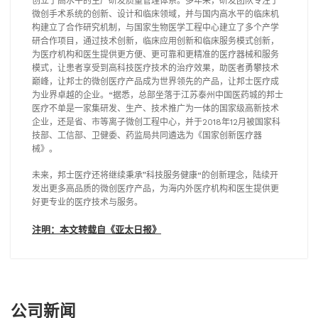
创立了高水平的生产研发质量管理体系。多年来，研发团队专注于
微创手术系统的创新、设计和临床领域，并与国内高水平的临床机
构建立了合作研究机制，与国家生物医学工程中心建立了多个产学
研合作项目，通过技术创新，临床应用创新和临床服务模式创新，
为医疗机构和医生提供更方便、更可靠和更精准的医疗器械和服务
模式，让患者享受到高科技医疗技术的治疗效果，助医者勇攀技术
巅峰，让邦士的微创医疗产品成为世界领先的产品，让邦士医疗成
为业界卓越的企业。“据悉，总部坐落于江苏泰州中国医药城的邦士
医疗不单是一家集研发、生产、技术推广为一体的国家级高新技术
企业，还是省、市等离子微创工程中心，并于2018年12月被国家科
技部、工信部、卫健委、药监局共同遴选为《国家创新医疗器
械》。
未来，邦士医疗还将继续秉承”科技服务健康“的创新理念，陆续开
发出更多高品质的微创医疗产品，为海内外医疗机构和医生提供更
好更专业的医疗技术与服务。
注明：本文转载自《亚太日报》
公司新闻